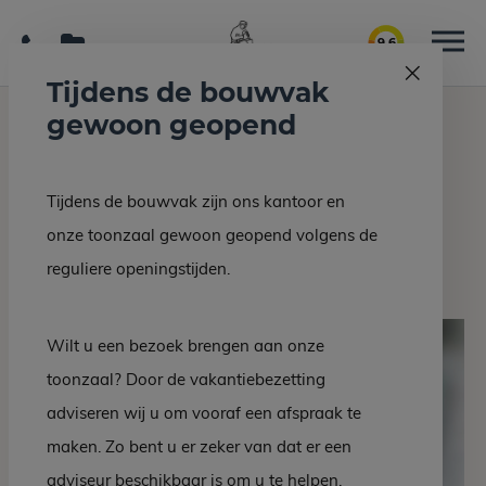
9.6
Tijdens de bouwvak
gewoon geopend
Home
Grafmonumenten
Grafsteen EM 10-10
Tijdens de bouwvak zijn ons kantoor en
Terug naar overzicht
onze toonzaal gewoon geopend volgens de
Grafsteen EM 10-10
reguliere openingstijden.
Wilt u een bezoek brengen aan onze
toonzaal? Door de vakantiebezetting
adviseren wij u om vooraf een afspraak te
maken. Zo bent u er zeker van dat er een
adviseur beschikbaar is om u te helpen.