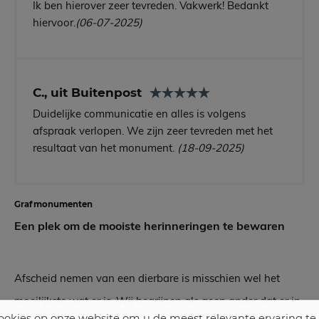
Ik ben hierover zeer tevreden. Vakwerk! Bedankt
hiervoor.
(06-07-2025)
C., uit Buitenpost
Duidelijke communicatie en alles is volgens
afspraak verlopen. We zijn zeer tevreden met het
resultaat van het monument.
(18-09-2025)
Grafmonumenten
Een plek om de mooiste herinneringen te bewaren
Afscheid nemen van een dierbare is misschien wel het
moeilijkste wat er is. Wij begrijpen als geen ander dat er in
okies op onze website om u de meest relevante ervaring te