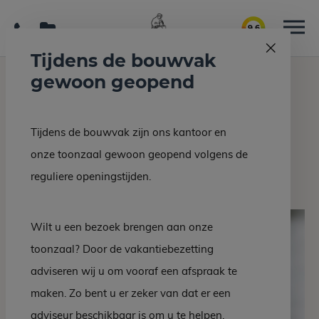
9.6
Tijdens de bouwvak
gewoon geopend
Home
Grafmonumenten
Grafsteen EM 18-10
Tijdens de bouwvak zijn ons kantoor en
Terug naar overzicht
onze toonzaal gewoon geopend volgens de
Grafsteen EM 18-10
reguliere openingstijden.
Wilt u een bezoek brengen aan onze
toonzaal? Door de vakantiebezetting
adviseren wij u om vooraf een afspraak te
maken. Zo bent u er zeker van dat er een
adviseur beschikbaar is om u te helpen.