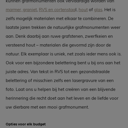
kunnen grafmonumenten ook vervaardigd worden van
marmer, graniet
,
RVS en cortenstaa
l,
hout
of
glas
. Het is
zelfs mogelijk materialen met elkaar te combineren. De
laatste jaren trekken de natuurlijke grafmonumenten weer
aan. Denk daarbij aan ruwe grafstenen, zwerfkeien en
versteend hout – materialen die gevormd zijn door de
natuur. Elk exemplaar is uniek, net zoals ieder mens ook is.
Ook voor een bijzondere belettering bent u bij ons aan het
juiste adres. Van tekst in RVS tot een gezandstraalde
belettering of misschien zelfs een lasergravure van een
foto. Laat ons u helpen bij het creëren van een blijvende
herinnering die recht doet aan het leven en de liefde voor
uw dierbare met een mooi grafmonument.
Opties voor elk budget