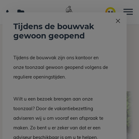
9.6
Tijdens de bouwvak
gewoon geopend
Home
Grafmonumenten
DM 39-10
Tijdens de bouwvak zijn ons kantoor en
Terug naar overzicht
onze toonzaal gewoon geopend volgens de
DM 39-10
reguliere openingstijden.
Wilt u een bezoek brengen aan onze
toonzaal? Door de vakantiebezetting
adviseren wij u om vooraf een afspraak te
maken. Zo bent u er zeker van dat er een
adviseur beschikbaar is om u te helpen.