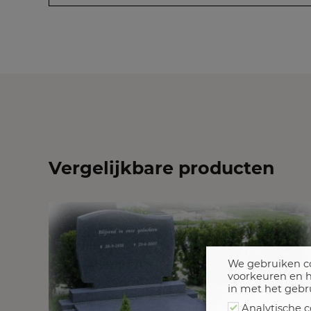
Vergelijkbare producten
We gebruiken co
voorkeuren en h
in met het gebr
Analytische c