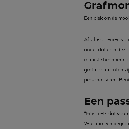
Grafmo
Een plek om de mooi
Afscheid nemen van e
ander dat er in deze
mooiste herinneringe
grafmonumenten zijn 
personaliseren. Ben
Een pa
“Er is niets dat voo
Wie aan een begraafp