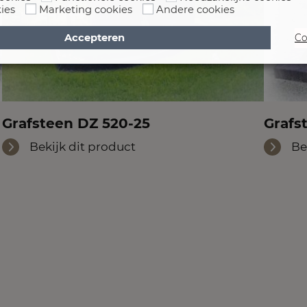
ies
Marketing cookies
Andere cookies
Accepteren
Co
Grafsteen DZ 520-25
Grafs
Bekijk dit product
Be