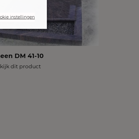
okie instellingen
teen DM 41-10
kijk dit product