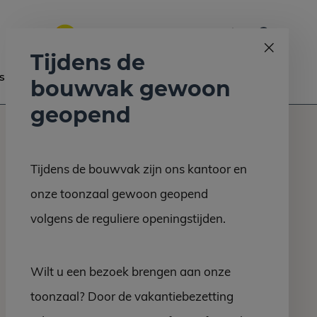
0
Bel ons op:
058 - 2130 180
9.6
Tijdens de
s
Nieuws
Contact
bouwvak gewoon
geopend
Tijdens de bouwvak zijn ons kantoor en
onze toonzaal gewoon geopend
volgens de reguliere openingstijden.
Wilt u een bezoek brengen aan onze
toonzaal? Door de vakantiebezetting