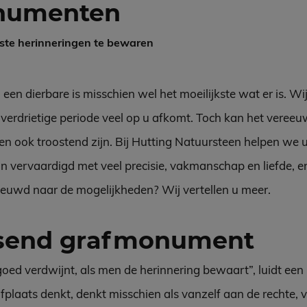
numenten
ste herinneringen te bewaren
en dierbare is misschien wel het moeilijkste wat er is. Wij
 verdrietige periode veel op u afkomt. Toch kan het veree
n ook troostend zijn. Bij Hutting Natuursteen helpen we u 
vervaardigd met veel precisie, vakmanschap en liefde, en 
ieuwd naar de mogelijkheden? Wij vertellen u meer.
ssend grafmonument
rgoed verdwijnt, als men de herinnering bewaart”, luidt ee
laats denkt, denkt misschien als vanzelf aan de rechte, v