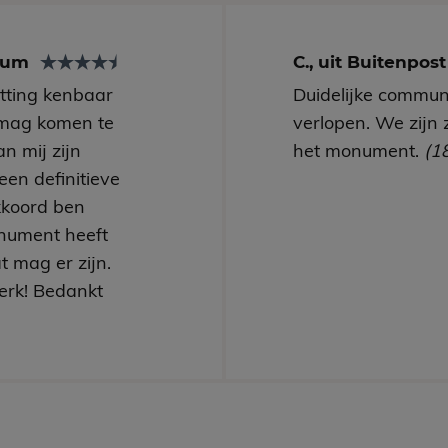
arum
C., uit Buitenpos
utting kenbaar
Duidelijke communi
mag komen te
verlopen. We zijn 
n mij zijn
het monument.
(1
een definitieve
kkoord ben
nument heeft
t mag er zijn.
erk! Bedankt