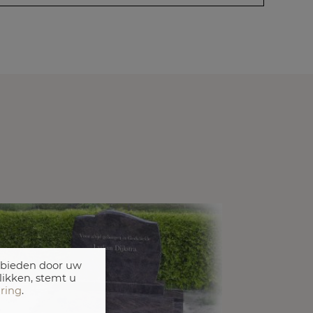
 bieden door uw
likken, stemt u
aring
.