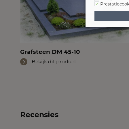
Prestatiecook
Grafsteen DM 45-10
Bekijk dit product
Recensies