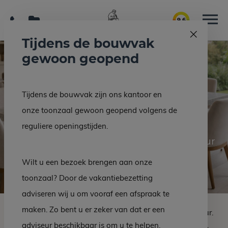
9.6
Tijdens de bouwvak
gewoon geopend
Natuursteen
Tijdens de bouwvak zijn ons kantoor en
eettafel
onze toonzaal gewoon geopend volgens de
reguliere openingstijden.
Ambachtelijk maatwerk voor uw interieur
Wilt u een bezoek brengen aan onze
toonzaal? Door de vakantiebezetting
adviseren wij u om vooraf een afspraak te
maken. Zo bent u er zeker van dat er een
Een
natuursteen eettafel
vormt het hart van uw interieur.
adviseur beschikbaar is om u te helpen.