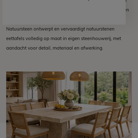
Het is de plek waar u samenkomt, dineert en gesprekken
voert. Met natuursteen kiest u voor rust, duurzaamheid en
een uitstraling die generaties meegaat. Hutting
Natuursteen ontwerpt en vervaardigt natuurstenen
eettafels volledig op maat in eigen steenhouwerij, met
aandacht voor detail, materiaal en afwerking.