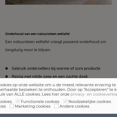
Onderhoud van een natuursteen eettafel
Een natuursteen eettafel vraagt passend onderhoud om
langdurig mooi te blijven:
Gebruik onderzetters bij warme of zure producte
Reinig met milde zeep en een zachte doek
Vermijd agressieve schoonmaakmiddelen
okies op onze website om u de meest relevante ervaring te
erhaalde bezoeken te onthouden. Door op "Accepteren" te k
Laat de tafel indien nodig impregneren
uik van ALLE cookies. Lees hier onze
privacy- en cookieverkl
ookies
Functionele cookies
Noodzakelijke cookies
ies
Marketing cookies
Andere cookies
Met zorgvuldig onderhoud behoudt uw natuursteen