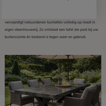
karakter in uw tuin of terras. Waar houten of metalen
tafels na verloop van tijd slijten, blijft natuursteen
generaties lang mooi. Hutting Natuursteen ontwerpt en
vervaardigt natuurstenen tuintafels volledig op maat in
eigen steenhouwerij. Zo ontstaat een tafel die past bij uw
buitenruimte én bestand is tegen weer en gebruik.