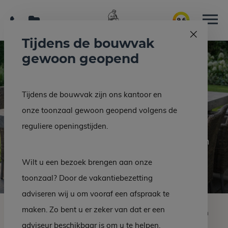
9.6
Tijdens de bouwvak
gewoon geopend
Natuursteen
Tijdens de bouwvak zijn ons kantoor en
tuintafel
onze toonzaal gewoon geopend volgens de
reguliere openingstijden.
Duurzame maatwerk tafel voor uw tuin
Wilt u een bezoek brengen aan onze
toonzaal? Door de vakantiebezetting
adviseren wij u om vooraf een afspraak te
maken. Zo bent u er zeker van dat er een
Een
natuursteen tuintafel
brengt rust, duurzaamheid en
adviseur beschikbaar is om u te helpen.