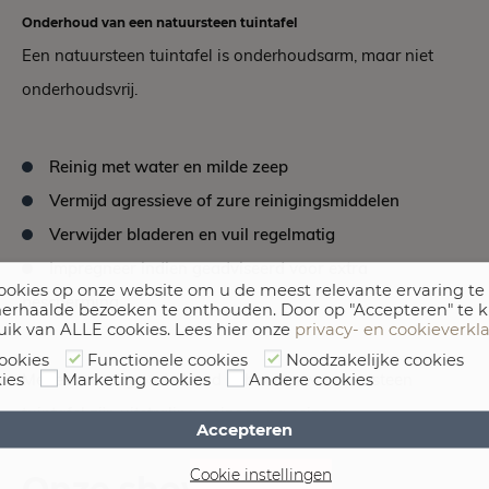
Onderhoud van een natuursteen tuintafel
Een natuursteen tuintafel is onderhoudsarm, maar niet
onderhoudsvrij.
Reinig met water en milde zeep
Vermijd agressieve of zure reinigingsmiddelen
Verwijder bladeren en vuil regelmatig
Impregneer indien geadviseerd voor extra
okies op onze website om u de meest relevante ervaring te
bescherming
erhaalde bezoeken te onthouden. Door op "Accepteren" te k
uik van ALLE cookies. Lees hier onze
privacy- en cookieverkl
ookies
Functionele cookies
Noodzakelijke cookies
Met eenvoudig onderhoud behoudt uw natuursteen
ies
Marketing cookies
Andere cookies
tuintafel zijn uitstraling, seizoen na seizoen.
Accepteren
Cookie instellingen