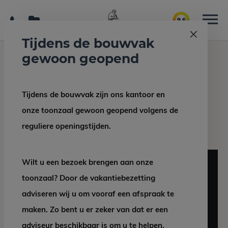
9.6
Tijdens de bouwvak
gewoon geopend
Home
Interieur/bouw
Neolith Nero vloer
Tijdens de bouwvak zijn ons kantoor en
Terug naar overzicht
onze toonzaal gewoon geopend volgens de
Neolith Nero vloer
reguliere openingstijden.
Wilt u een bezoek brengen aan onze
toonzaal? Door de vakantiebezetting
adviseren wij u om vooraf een afspraak te
maken. Zo bent u er zeker van dat er een
adviseur beschikbaar is om u te helpen.