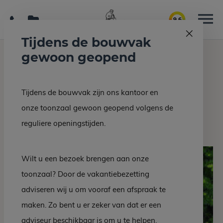
9.6
Tijdens de bouwvak
gewoon geopend
Home
Grafmonumenten
Urnensteen US-51 NW
Tijdens de bouwvak zijn ons kantoor en
Terug naar overzicht
onze toonzaal gewoon geopend volgens de
Urnensteen US-51 NW
reguliere openingstijden.
Wilt u een bezoek brengen aan onze
toonzaal? Door de vakantiebezetting
adviseren wij u om vooraf een afspraak te
maken. Zo bent u er zeker van dat er een
adviseur beschikbaar is om u te helpen.