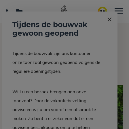
9.6
Tijdens de bouwvak
gewoon geopend
Home
Grafmonumenten
Urnensteen US-42 NW
Tijdens de bouwvak zijn ons kantoor en
Terug naar overzicht
onze toonzaal gewoon geopend volgens de
Urnensteen US-42 NW
reguliere openingstijden.
Wilt u een bezoek brengen aan onze
toonzaal? Door de vakantiebezetting
adviseren wij u om vooraf een afspraak te
maken. Zo bent u er zeker van dat er een
adviseur beschikbaar is om u te helpen.