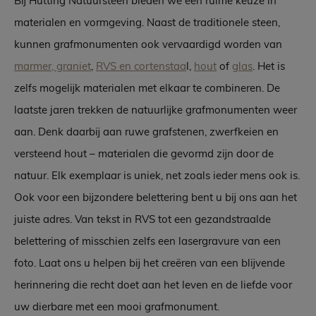
Bij Hutting Natuursteen bieden we een ruime keuze in
materialen en vormgeving. Naast de traditionele steen,
kunnen grafmonumenten ook vervaardigd worden van
marmer, graniet
,
RVS en cortenstaa
l,
hout
of
glas
. Het is
zelfs mogelijk materialen met elkaar te combineren. De
laatste jaren trekken de natuurlijke grafmonumenten weer
aan. Denk daarbij aan ruwe grafstenen, zwerfkeien en
versteend hout – materialen die gevormd zijn door de
natuur. Elk exemplaar is uniek, net zoals ieder mens ook is.
Ook voor een bijzondere belettering bent u bij ons aan het
juiste adres. Van tekst in RVS tot een gezandstraalde
belettering of misschien zelfs een lasergravure van een
foto. Laat ons u helpen bij het creëren van een blijvende
herinnering die recht doet aan het leven en de liefde voor
uw dierbare met een mooi grafmonument.