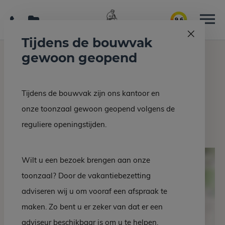
9.6
Tijdens de bouwvak
gewoon geopend
Home
Grafmonumenten
Grafsteen EM 69-10
Tijdens de bouwvak zijn ons kantoor en
Terug naar overzicht
onze toonzaal gewoon geopend volgens de
Grafsteen EM 69-10
reguliere openingstijden.
Wilt u een bezoek brengen aan onze
toonzaal? Door de vakantiebezetting
adviseren wij u om vooraf een afspraak te
maken. Zo bent u er zeker van dat er een
adviseur beschikbaar is om u te helpen.