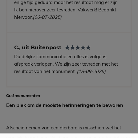
enige tijd geduurd maar het resultaat mag er zijn.
Ik ben hierover zeer tevreden. Vakwerk! Bedankt
hiervoor.
(06-07-2025)
C., uit Buitenpost
Duidelijke communicatie en alles is volgens
afspraak verlopen. We zijn zeer tevreden met het
resultaat van het monument.
(18-09-2025)
Grafmonumenten
Een plek om de mooiste herinneringen te bewaren
Afscheid nemen van een dierbare is misschien wel het
moeilijkste wat er is. Wij begrijpen als geen ander dat er in