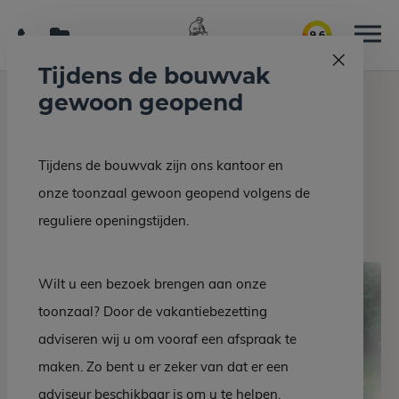
9.6
Tijdens de bouwvak
gewoon geopend
Home
Grafmonumenten
Grafsteen DM 16-10
Tijdens de bouwvak zijn ons kantoor en
Terug naar overzicht
onze toonzaal gewoon geopend volgens de
Grafsteen DM 16-10
reguliere openingstijden.
Wilt u een bezoek brengen aan onze
toonzaal? Door de vakantiebezetting
adviseren wij u om vooraf een afspraak te
maken. Zo bent u er zeker van dat er een
adviseur beschikbaar is om u te helpen.