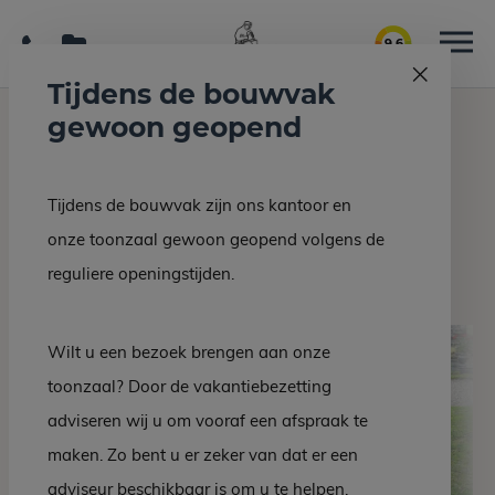
9.6
Tijdens de bouwvak
gewoon geopend
Home
Grafmonumenten
DM 35-10
Tijdens de bouwvak zijn ons kantoor en
Terug naar overzicht
onze toonzaal gewoon geopend volgens de
DM 35-10
reguliere openingstijden.
Wilt u een bezoek brengen aan onze
toonzaal? Door de vakantiebezetting
adviseren wij u om vooraf een afspraak te
maken. Zo bent u er zeker van dat er een
adviseur beschikbaar is om u te helpen.