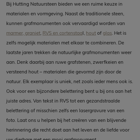
Bij Hutting Natuursteen bieden we een ruime keuze in
materialen en vormgeving. Naast de traditionele steen,
kunnen grafmonumenten ook vervaardigd worden van
marmer, graniet
,
RVS en cortenstaa
l,
hout
of
glas
. Het is
zelfs mogelijk materialen met elkaar te combineren. De
laatste jaren trekken de natuurlijke grafmonumenten weer
aan. Denk daarbij aan ruwe grafstenen, zwerfkeien en
versteend hout – materialen die gevormd zijn door de
natuur. Elk exemplaar is uniek, net zoals ieder mens ook is.
Ook voor een bijzondere belettering bent u bij ons aan het
juiste adres. Van tekst in RVS tot een gezandstraalde
belettering of misschien zelfs een lasergravure van een
foto. Laat ons u helpen bij het creëren van een blijvende
herinnering die recht doet aan het leven en de liefde voor
uw dierbare met een mooi grafmonument.