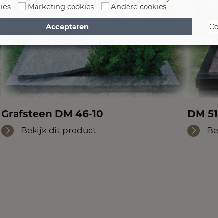
ies
Marketing cookies
Andere cookies
Accepteren
Co
Grafsteen DM 46-10
DM 51
Bekijk dit product
Be