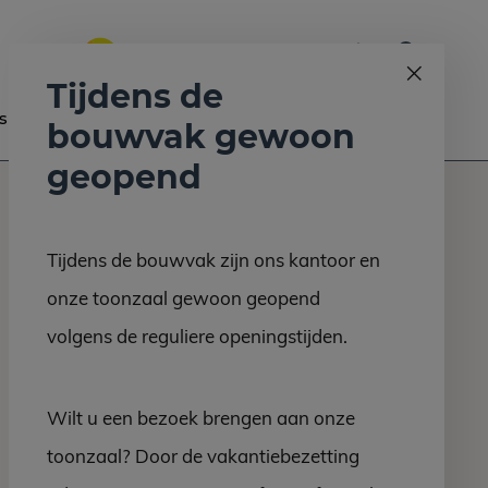
0
Bel ons op:
058 - 2130 180
9.6
Tijdens de
s
Nieuws
Contact
bouwvak gewoon
geopend
Tijdens de bouwvak zijn ons kantoor en
onze toonzaal gewoon geopend
volgens de reguliere openingstijden.
Wilt u een bezoek brengen aan onze
toonzaal? Door de vakantiebezetting