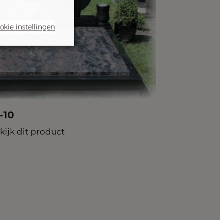
okie instellingen
-10
kijk dit product