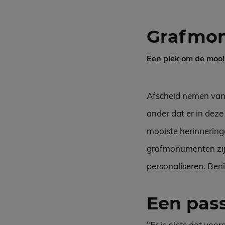
Grafmo
Een plek om de mooi
Afscheid nemen van e
ander dat er in deze
mooiste herinneringe
grafmonumenten zijn 
personaliseren. Ben
Een pa
“Er is niets dat voo