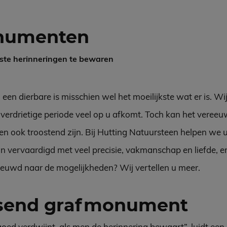
numenten
ste herinneringen te bewaren
en dierbare is misschien wel het moeilijkste wat er is. Wij
 verdrietige periode veel op u afkomt. Toch kan het veree
n ook troostend zijn. Bij Hutting Natuursteen helpen we u 
vervaardigd met veel precisie, vakmanschap en liefde, en 
ieuwd naar de mogelijkheden? Wij vertellen u meer.
ssend grafmonument
rgoed verdwijnt, als men de herinnering bewaart”, luidt ee