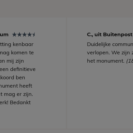
arum
C., uit Buitenpos
utting kenbaar
Duidelijke communi
mag komen te
verlopen. We zijn 
n mij zijn
het monument.
(1
een definitieve
kkoord ben
nument heeft
t mag er zijn.
erk! Bedankt