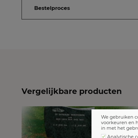
Bestelproces
Vergelijkbare producten
We gebruiken co
voorkeuren en h
in met het gebr
Analytische c