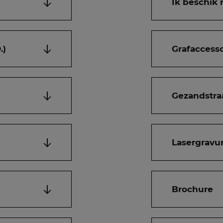
Ik beschik 
.)
Grafaccesso
Gezandstra
Lasergravur
Brochure