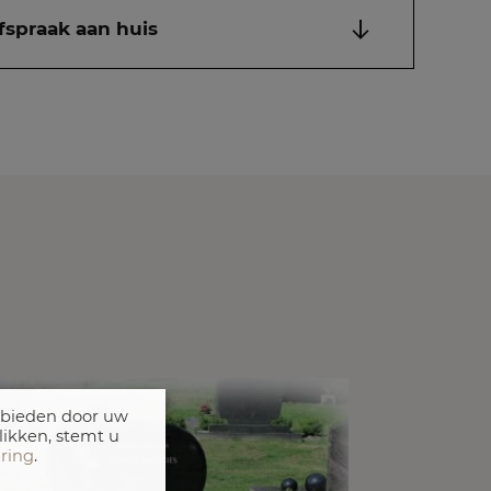
fspraak aan huis
 bieden door uw
likken, stemt u
aring
.