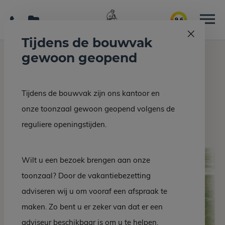
9.6
Tijdens de bouwvak
gewoon geopend
Home
Grafmonumenten
Grafsteen DM 31-10
Tijdens de bouwvak zijn ons kantoor en
Terug naar overzicht
onze toonzaal gewoon geopend volgens de
Grafsteen DM 31-10
reguliere openingstijden.
Wilt u een bezoek brengen aan onze
toonzaal? Door de vakantiebezetting
adviseren wij u om vooraf een afspraak te
maken. Zo bent u er zeker van dat er een
adviseur beschikbaar is om u te helpen.