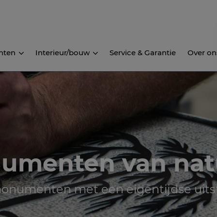
nten
Interieur/bouw
Service & Garantie
Over on
umenten van nat
onumenten met een eigentijdse uitst