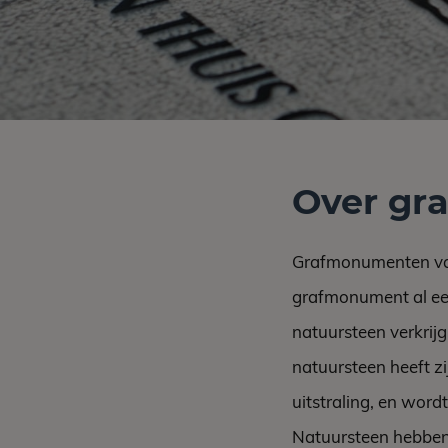
Over gr
Grafmonumenten van 
grafmonument al een
natuursteen verkrij
natuursteen heeft z
uitstraling, en word
Natuursteen hebbe