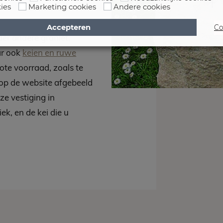
ies
Marketing cookies
Andere cookies
ursteen die qua kleur en
Accepteren
Co
der andere graniet,
ar ook
keien en ruwe
rote voorraad, zoals te
op de website afgebeeld
nze vestiging in
k, en de kei die u