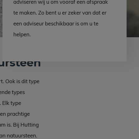
adviseren wij u om vooraf een afspraak
te maken. Zo bent u er zeker van dat er
een adviseur beschikbaar is om u te
helpen.
ursteen
. Ook is dit type
lende types
 Elk type
een prachtige
m is. Bij Hutting
van natuursteen.