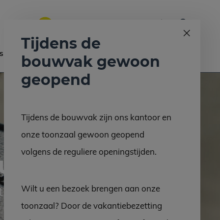
0
Bel ons op:
058 - 2130 180
9.6
Tijdens de
s
Nieuws
Contact
bouwvak gewoon
geopend
Tijdens de bouwvak zijn ons kantoor en
onze toonzaal gewoon geopend
volgens de reguliere openingstijden.
uursteen
Wilt u een bezoek brengen aan onze
raling
toonzaal? Door de vakantiebezetting