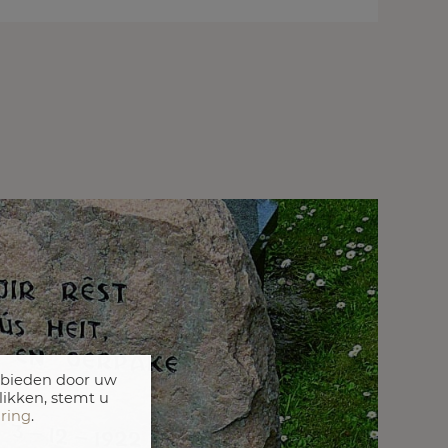
 bieden door uw
likken, stemt u
aring
.