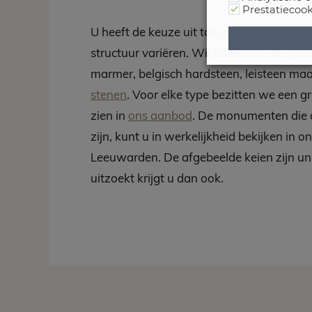
Prestatiecook
U heeft de keuze uit talloze soorten natu
structuur variëren. Wij onderscheiden on
marmer, belgisch hardsteen, leisteen ma
stenen
. Voor elke type bezitten we een g
zien in
ons aanbod
. De monumenten die 
zijn, kunt u in werkelijkheid bekijken in o
Leeuwarden. De afgebeelde keien zijn unie
uitzoekt krijgt u dan ook.