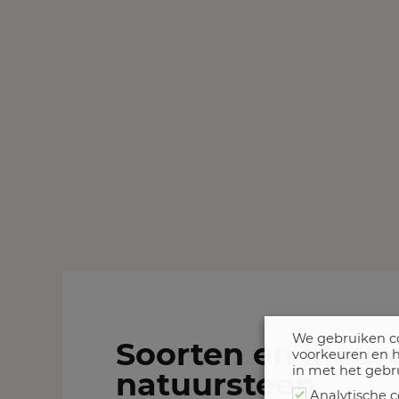
We gebruiken co
Soorten en kleur
voorkeuren en h
in met het gebr
natuursteen
Analytische c