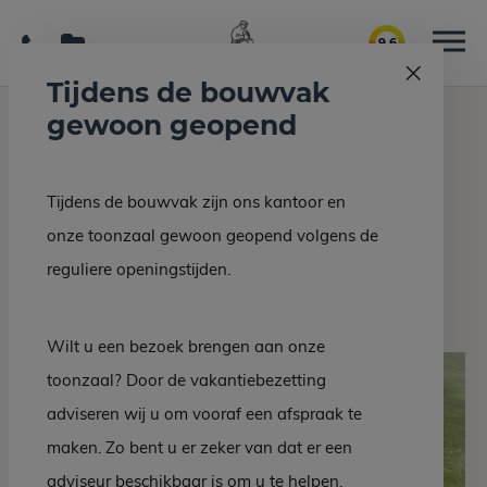
9.6
Tijdens de bouwvak
gewoon geopend
Home
Nieuws
Grafsteen bij leven bestellen
Tijdens de bouwvak zijn ons kantoor en
Terug naar overzicht
onze toonzaal gewoon geopend volgens de
Grafsteen bij leven
reguliere openingstijden.
bestellen
Wilt u een bezoek brengen aan onze
toonzaal? Door de vakantiebezetting
adviseren wij u om vooraf een afspraak te
maken. Zo bent u er zeker van dat er een
adviseur beschikbaar is om u te helpen.