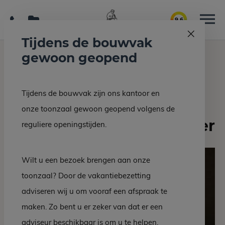
9.6
Tijdens de bouwvak
gewoon geopend
Home
Interieur/bouw
Simus gravestone cleaner
Tijdens de bouwvak zijn ons kantoor en
Terug naar overzicht
onze toonzaal gewoon geopend volgens de
Simus gravestone cleaner
reguliere openingstijden.
Wilt u een bezoek brengen aan onze
toonzaal? Door de vakantiebezetting
adviseren wij u om vooraf een afspraak te
maken. Zo bent u er zeker van dat er een
adviseur beschikbaar is om u te helpen.