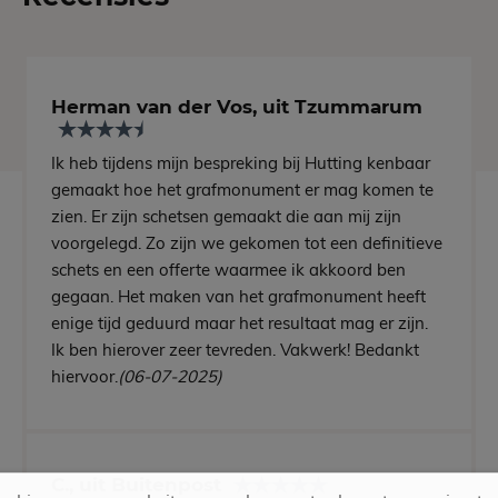
Herman van der Vos, uit Tzummarum
Ik heb tijdens mijn bespreking bij Hutting kenbaar
gemaakt hoe het grafmonument er mag komen te
zien. Er zijn schetsen gemaakt die aan mij zijn
voorgelegd. Zo zijn we gekomen tot een definitieve
schets en een offerte waarmee ik akkoord ben
gegaan. Het maken van het grafmonument heeft
enige tijd geduurd maar het resultaat mag er zijn.
Ik ben hierover zeer tevreden. Vakwerk! Bedankt
hiervoor.
(06-07-2025)
C., uit Buitenpost