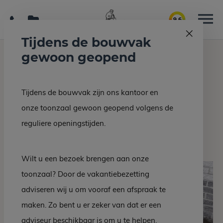
9.6
Tijdens de bouwvak
gewoon geopend
Home
Interieur/bouw
Opstap voordeur natuursteen
Tijdens de bouwvak zijn ons kantoor en
Terug naar overzicht
onze toonzaal gewoon geopend volgens de
Opstap voordeur
reguliere openingstijden.
natuursteen
Wilt u een bezoek brengen aan onze
toonzaal? Door de vakantiebezetting
adviseren wij u om vooraf een afspraak te
maken. Zo bent u er zeker van dat er een
adviseur beschikbaar is om u te helpen.