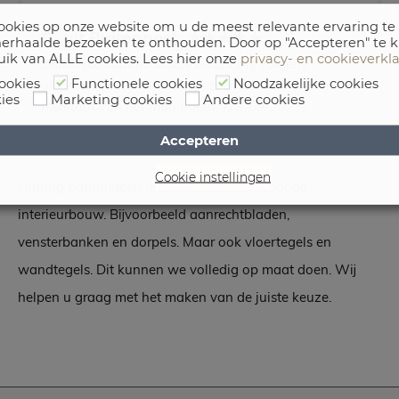
okies op onze website om u de meest relevante ervaring te
C., uit Buitenpost
erhaalde bezoeken te onthouden. Door op "Accepteren" te k
uik van ALLE cookies. Lees hier onze
privacy- en cookieverkl
Duidelijke communicatie en alles is volgens
ookies
Functionele cookies
Noodzakelijke cookies
afspraak verlopen. We zijn zeer tevreden met het
ies
Marketing cookies
Andere cookies
resultaat van het monument.
(18-09-2025)
Accepteren
Cookie instellingen
Hutting natuursteen levert natuursteen voor de
interieurbouw. Bijvoorbeeld aanrechtbladen,
vensterbanken en dorpels. Maar ook vloertegels en
wandtegels. Dit kunnen we volledig op maat doen. Wij
helpen u graag met het maken van de juiste keuze.