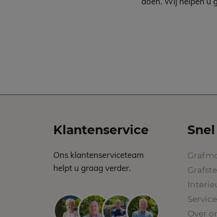
doen. Wij helpen u 
Klantenservice
Snel
Ons klantenserviceteam
Grafm
helpt u graag verder.
Grafst
Interi
Service
Over o