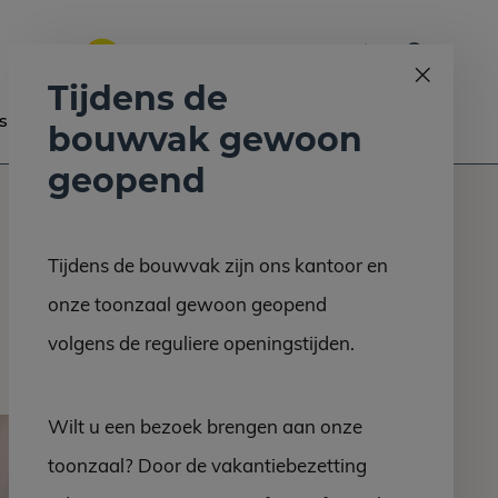
0
Bel ons op:
058 - 2130 180
9.6
Tijdens de
s
Nieuws
Contact
bouwvak gewoon
geopend
Tijdens de bouwvak zijn ons kantoor en
onze toonzaal gewoon geopend
volgens de reguliere openingstijden.
Wilt u een bezoek brengen aan onze
toonzaal? Door de vakantiebezetting