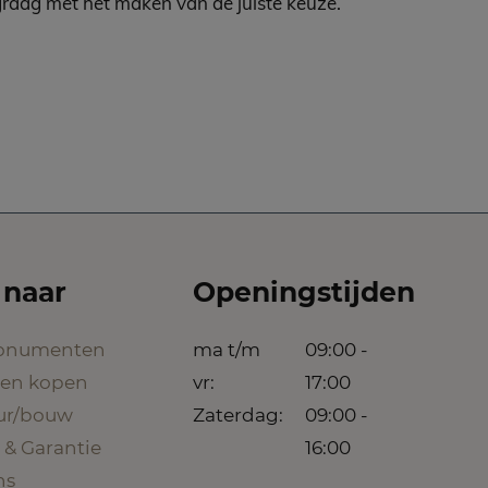
graag met het maken van de juiste keuze.
 naar
Openingstijden
onumenten
ma t/m
09:00 -
een kopen
vr:
17:00
eur/bouw
Zaterdag:
09:00 -
 & Garantie
16:00
ns