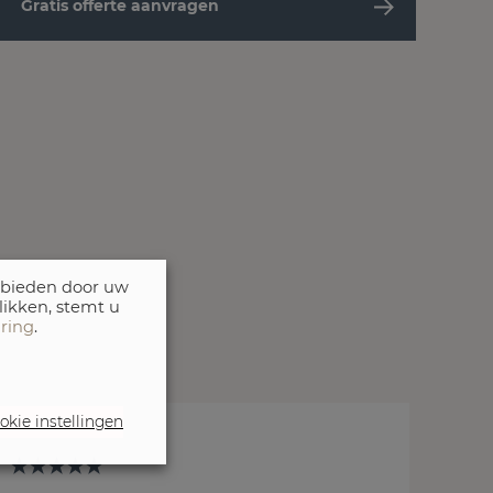
Gratis offerte aanvragen
 bieden door uw
likken, stemt u
aring
.
okie instellingen
t