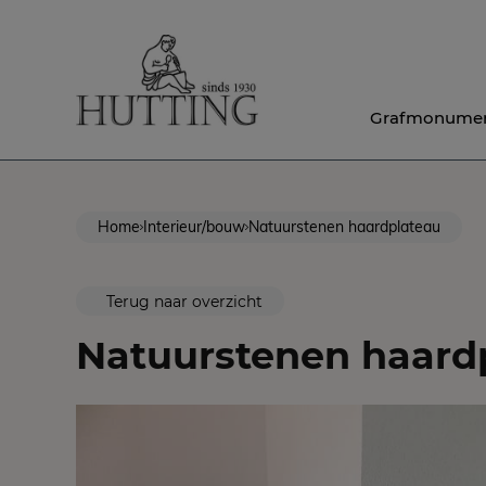
Grafmonume
Home
Interieur/bouw
Natuurstenen haardplateau
Terug naar overzicht
Natuurstenen haard