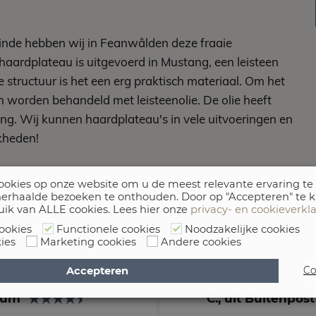
inde hebben wij in Feanwâlden deze fraaie
aardplateau is uitgevoerd in Mustang, een leisteen
ge structuur is het een erg praktisch materiaal. Om het
 worden behandeld met leisteenolie. De olie heeft
ing.
Wij kunnen haardplateau's in vele uitvoeringen en
kheden!
okies op onze website om u de meest relevante ervaring te
erhaalde bezoeken te onthouden. Door op "Accepteren" te k
uik van ALLE cookies. Lees hier onze
privacy- en cookieverkl
ookies
Functionele cookies
Noodzakelijke cookies
ies
Marketing cookies
Andere cookies
Accepteren
Co
arum
C., uit Buitenpos