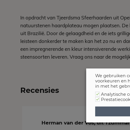
In opdracht van Tjeerdsma Sfeerhaarden uit Ope
natuurstenen haardplateau mogen plaatsen. De h
uit Brazilië. Door de gelaagdheid en de iets grilli
leisteen donkerder te maken kan het zo nu en dan
een impregnerende en kleur intensiverende werk
steensoorten leveren. Vraag ons naar de mogelij
We gebruiken co
voorkeuren en h
in met het gebr
Recensies
Analytische c
Prestatiecook
Herman van der Vos, uit Tzumm