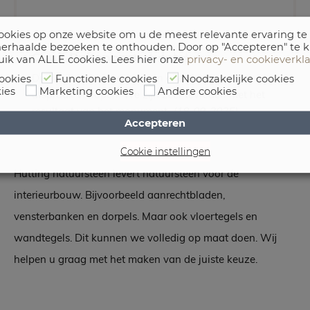
okies op onze website om u de meest relevante ervaring te
erhaalde bezoeken te onthouden. Door op "Accepteren" te k
C., uit Buitenpost
uik van ALLE cookies. Lees hier onze
privacy- en cookieverkl
Duidelijke communicatie en alles is volgens
ookies
Functionele cookies
Noodzakelijke cookies
ies
Marketing cookies
Andere cookies
afspraak verlopen. We zijn zeer tevreden met het
resultaat van het monument.
(18-09-2025)
Accepteren
Cookie instellingen
Hutting natuursteen levert natuursteen voor de
interieurbouw. Bijvoorbeeld aanrechtbladen,
vensterbanken en dorpels. Maar ook vloertegels en
wandtegels. Dit kunnen we volledig op maat doen. Wij
helpen u graag met het maken van de juiste keuze.