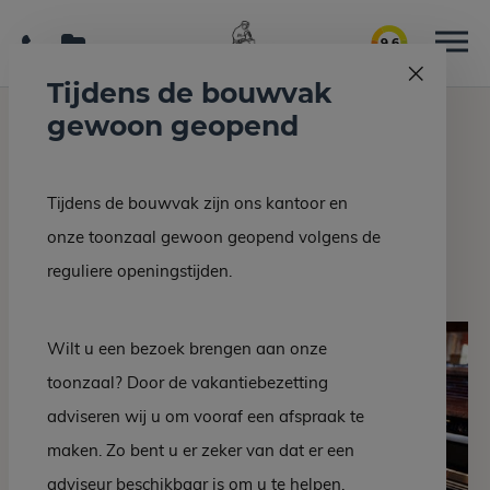
9.6
Tijdens de bouwvak
gewoon geopend
Home
Interieur/bouw
Multi colour red graniet
Tijdens de bouwvak zijn ons kantoor en
Terug naar overzicht
onze toonzaal gewoon geopend volgens de
Multi colour red graniet
reguliere openingstijden.
Wilt u een bezoek brengen aan onze
toonzaal? Door de vakantiebezetting
adviseren wij u om vooraf een afspraak te
maken. Zo bent u er zeker van dat er een
adviseur beschikbaar is om u te helpen.