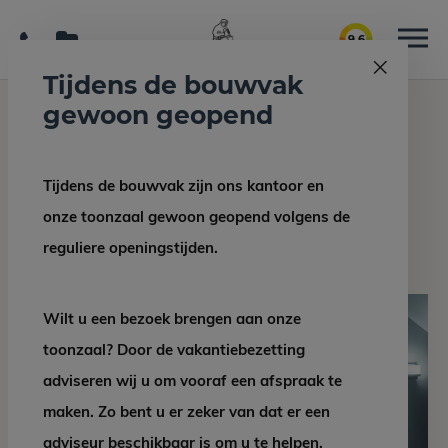
9.6
Tijdens de bouwvak
gewoon geopend
Home
Interieur/bouw
Neolith Iron Grey vloer
Tijdens de bouwvak zijn ons kantoor en
Terug naar overzicht
onze toonzaal gewoon geopend volgens de
Neolith Iron Grey vloer
reguliere openingstijden.
Wilt u een bezoek brengen aan onze
toonzaal? Door de vakantiebezetting
adviseren wij u om vooraf een afspraak te
maken. Zo bent u er zeker van dat er een
adviseur beschikbaar is om u te helpen.