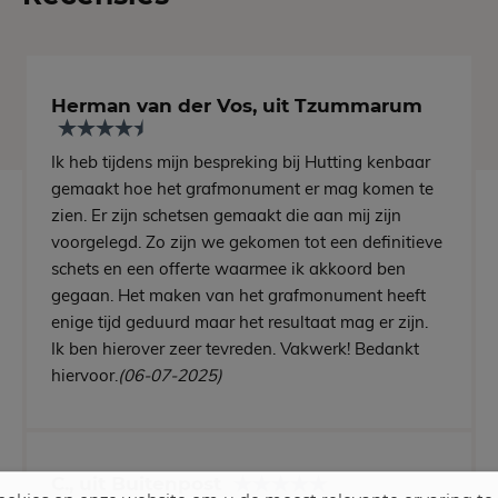
Herman van der Vos, uit Tzummarum
Ik heb tijdens mijn bespreking bij Hutting kenbaar
gemaakt hoe het grafmonument er mag komen te
zien. Er zijn schetsen gemaakt die aan mij zijn
voorgelegd. Zo zijn we gekomen tot een definitieve
schets en een offerte waarmee ik akkoord ben
gegaan. Het maken van het grafmonument heeft
enige tijd geduurd maar het resultaat mag er zijn.
Ik ben hierover zeer tevreden. Vakwerk! Bedankt
hiervoor.
(06-07-2025)
C., uit Buitenpost