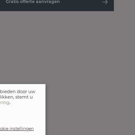
Gratis offerte aanvragen
 bieden door uw
likken, stemt u
aring
.
okie instellingen