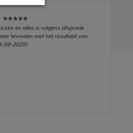
t
catie en alles is volgens afspraak
zeer tevreden met het resultaat van
8-09-2025)