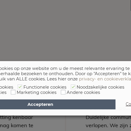
okies op onze website om u de meest relevante ervaring te
erhaalde bezoeken te onthouden. Door op "Accepteren" te k
uik van ALLE cookies. Lees hier onze
privacy- en cookieverkl
ookies
Functionele cookies
Noodzakelijke cookies
ies
Marketing cookies
Andere cookies
Accepteren
Co
arum
C., uit Buitenpos
utting kenbaar
Duidelijke communi
mag komen te
verlopen. We zijn 