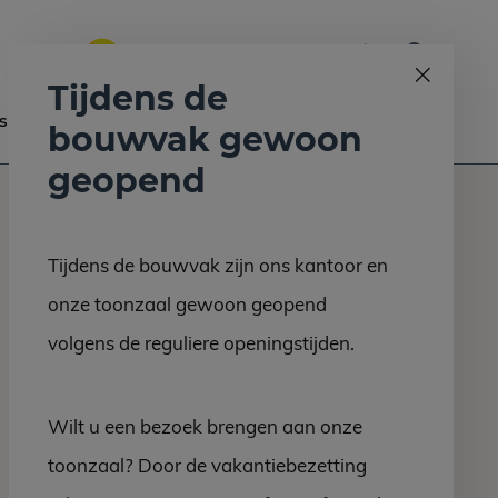
0
Bel ons op:
058 - 2130 180
9.6
Tijdens de
s
Nieuws
Contact
bouwvak gewoon
geopend
Tijdens de bouwvak zijn ons kantoor en
onze toonzaal gewoon geopend
volgens de reguliere openingstijden.
Wilt u een bezoek brengen aan onze
toonzaal? Door de vakantiebezetting