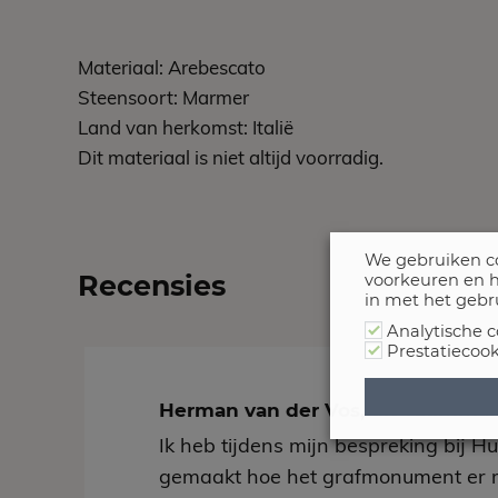
Materiaal: Arebescato
Steensoort: Marmer
Land van herkomst: Italië
Dit materiaal is niet altijd voorradig.
We gebruiken co
Recensies
voorkeuren en h
in met het gebr
Analytische c
Prestatiecook
Herman van der Vos, uit Tzumm
Ik heb tijdens mijn bespreking bij H
gemaakt hoe het grafmonument er 