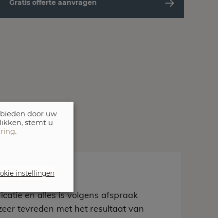
Gratis offerte aanvragen
 bieden door uw
likken, stemt u
aring
.
okie instellingen
t
catie en alles is volgens afspraak
zeer tevreden met het resultaat van