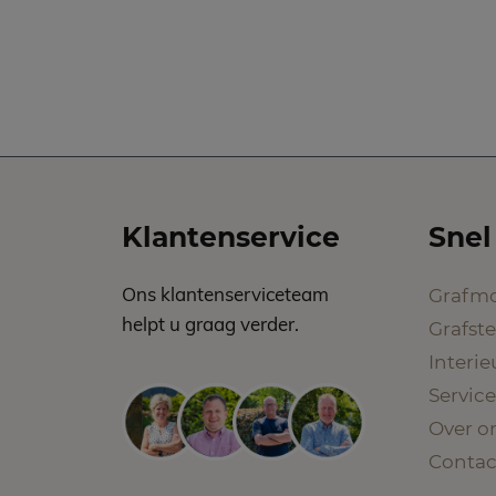
Klantenservice
Snel
Ons klantenserviceteam
Grafm
helpt u graag verder.
Grafst
Interi
Service
Over o
Contac