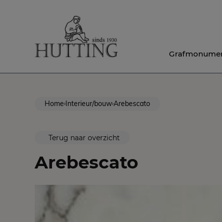
Grafmonume
Home
Interieur/bouw
Arebescato
Terug naar overzicht
Arebescato