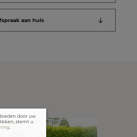
fspraak aan huis
 bieden door uw
likken, stemt u
aring
.