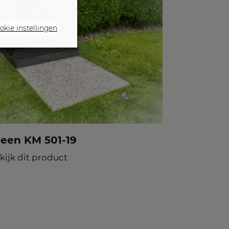
okie instellingen
teen KM 501-19
kijk dit product