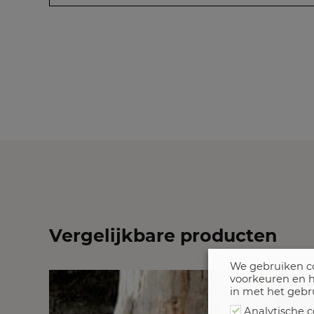
Vergelijkbare producten
We gebruiken co
voorkeuren en h
in met het gebr
Analytische c