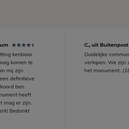
arum
C., uit Buitenpos
utting kenbaar
Duidelijke communi
mag komen te
verlopen. We zijn 
n mij zijn
het monument.
(1
een definitieve
kkoord ben
nument heeft
t mag er zijn.
erk! Bedankt