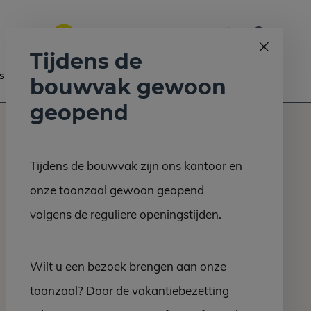
0
Bel ons op:
058 - 2130 180
9.6
Tijdens de
s
Nieuws
Contact
bouwvak gewoon
geopend
Tijdens de bouwvak zijn ons kantoor en
onze toonzaal gewoon geopend
volgens de reguliere openingstijden.
Wilt u een bezoek brengen aan onze
toonzaal? Door de vakantiebezetting