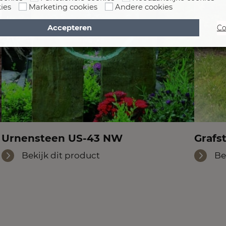
ies
Marketing cookies
Andere cookies
Accepteren
Co
Urnensteen US-43 NW
Grafs
Bekijk dit product
Be