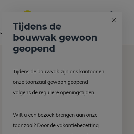
0
Bel ons op:
058 - 2130 180
9.6
Tijdens de
s
Nieuws
Contact
bouwvak gewoon
geopend
Tijdens de bouwvak zijn ons kantoor en
onze toonzaal gewoon geopend
volgens de reguliere openingstijden.
Wilt u een bezoek brengen aan onze
toonzaal? Door de vakantiebezetting