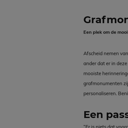
Grafmo
Een plek om de mooi
Afscheid nemen van e
ander dat er in deze
mooiste herinneringe
grafmonumenten zijn 
personaliseren. Ben
Een pa
“Er is niets dat voo