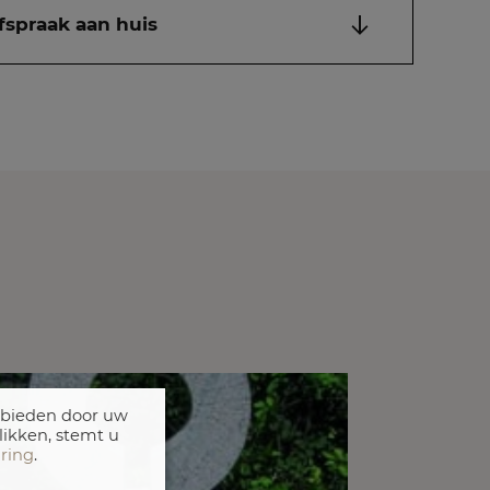
fspraak aan huis
 bieden door uw
likken, stemt u
aring
.