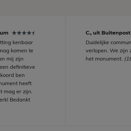
arum
C., uit Buitenpos
utting kenbaar
Duidelijke communi
mag komen te
verlopen. We zijn 
n mij zijn
het monument.
(1
een definitieve
kkoord ben
nument heeft
t mag er zijn.
erk! Bedankt