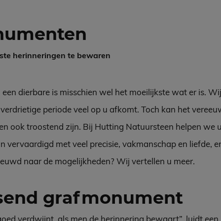
numenten
ste herinneringen te bewaren
en dierbare is misschien wel het moeilijkste wat er is. Wij
 verdrietige periode veel op u afkomt. Toch kan het veree
n ook troostend zijn. Bij Hutting Natuursteen helpen we u 
vervaardigd met veel precisie, vakmanschap en liefde, en 
ieuwd naar de mogelijkheden? Wij vertellen u meer.
ssend grafmonument
rgoed verdwijnt, als men de herinnering bewaart”, luidt ee