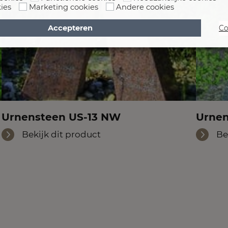
ies
Marketing cookies
Andere cookies
Accepteren
Co
Urnensteen US-13 NW
Urnen
Bekijk dit product
Be