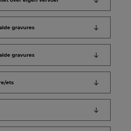
niet over eigen vervoer
alde gravures
alde gravures
re/ets