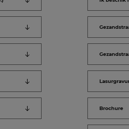
.)
Ik beschik 
Gezandstra
Gezandstra
Lasurgravu
Brochure