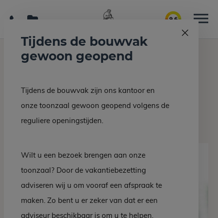
9.6
Tijdens de bouwvak
gewoon geopend
Home
Grafmonumenten
Kindersteen KS 8 NW
Tijdens de bouwvak zijn ons kantoor en
Terug naar overzicht
onze toonzaal gewoon geopend volgens de
Kindersteen KS 8 NW
reguliere openingstijden.
Wilt u een bezoek brengen aan onze
toonzaal? Door de vakantiebezetting
adviseren wij u om vooraf een afspraak te
maken. Zo bent u er zeker van dat er een
adviseur beschikbaar is om u te helpen.