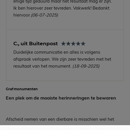
enige tijd geduurd maar het resultaat mag er zijn.
Ik ben hierover zeer tevreden. Vakwerk! Bedankt
hiervoor.
(06-07-2025)
C., uit Buitenpost
Duidelijke communicatie en alles is volgens
afspraak verlopen. We zijn zeer tevreden met het
resultaat van het monument.
(18-09-2025)
Grafmonumenten
Een plek om de mooiste herinneringen te bewaren
Afscheid nemen van een dierbare is misschien wel het
moeilijkste wat er is. Wij begrijpen als geen ander dat er in