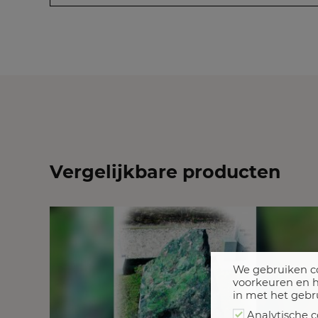
Vergelijkbare producten
We gebruiken co
voorkeuren en h
in met het gebr
Analytische c