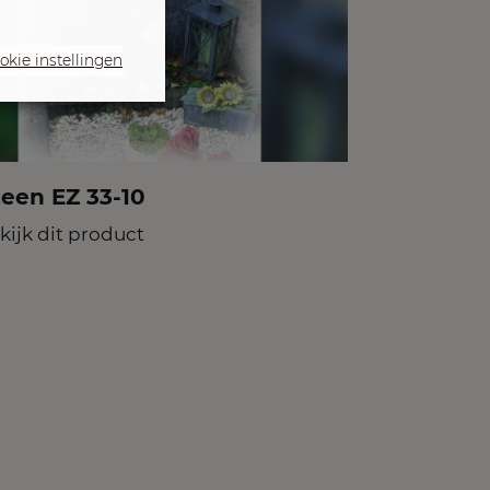
okie instellingen
teen EZ 33-10
kijk dit product