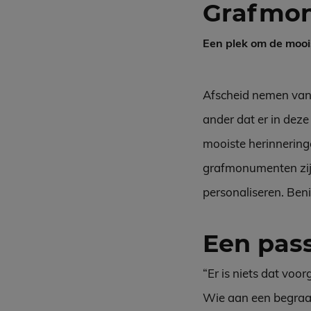
Grafmo
Een plek om de mooi
Afscheid nemen van e
ander dat er in deze
mooiste herinneringe
grafmonumenten zijn 
personaliseren. Ben
Een pa
“Er is niets dat voo
Wie aan een begraafp