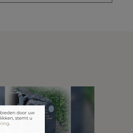
 bieden door uw
likken, stemt u
aring
.