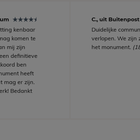
arum
C., uit Buitenpos
utting kenbaar
Duidelijke communi
mag komen te
verlopen. We zijn 
n mij zijn
het monument.
(1
een definitieve
kkoord ben
nument heeft
t mag er zijn.
erk! Bedankt