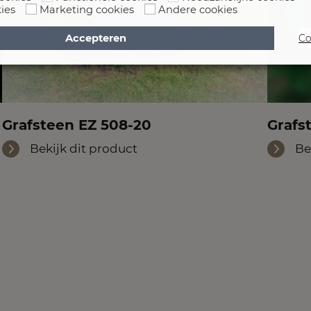
ies
Marketing cookies
Andere cookies
Accepteren
Co
Grafsteen EZ 508-20
Grafs
Bekijk dit product
Be