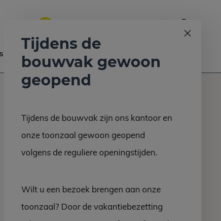
0
Bel ons op:
058 - 2130 180
9.6
Tijdens de
s
Nieuws
Contact
bouwvak gewoon
geopend
Tijdens de bouwvak zijn ons kantoor en
onze toonzaal gewoon geopend
volgens de reguliere openingstijden.
Wilt u een bezoek brengen aan onze
toonzaal? Door de vakantiebezetting