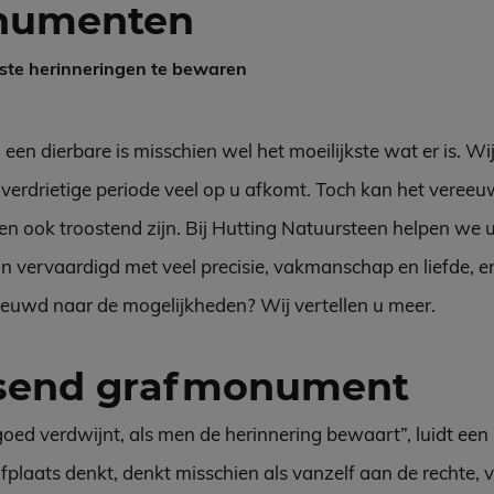
numenten
ste herinneringen te bewaren
en dierbare is misschien wel het moeilijkste wat er is. Wij
 verdrietige periode veel op u afkomt. Toch kan het veree
n ook troostend zijn. Bij Hutting Natuursteen helpen we u 
vervaardigd met veel precisie, vakmanschap en liefde, en 
ieuwd naar de mogelijkheden? Wij vertellen u meer.
ssend grafmonument
rgoed verdwijnt, als men de herinnering bewaart”, luidt ee
laats denkt, denkt misschien als vanzelf aan de rechte, v