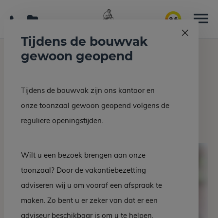
9.6
Tijdens de bouwvak
gewoon geopend
Home
Grafmonumenten
Grafsteen EM 59-10
Tijdens de bouwvak zijn ons kantoor en
Terug naar overzicht
onze toonzaal gewoon geopend volgens de
Grafsteen EM 59-10
reguliere openingstijden.
Wilt u een bezoek brengen aan onze
toonzaal? Door de vakantiebezetting
adviseren wij u om vooraf een afspraak te
maken. Zo bent u er zeker van dat er een
adviseur beschikbaar is om u te helpen.