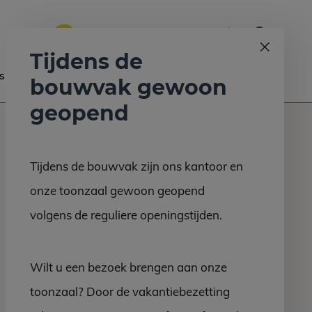
0
Bel ons op:
058 - 2130 180
9.6
Tijdens de
s
Nieuws
Contact
bouwvak gewoon
geopend
Tijdens de bouwvak zijn ons kantoor en
onze toonzaal gewoon geopend
volgens de reguliere openingstijden.
Wilt u een bezoek brengen aan onze
toonzaal? Door de vakantiebezetting