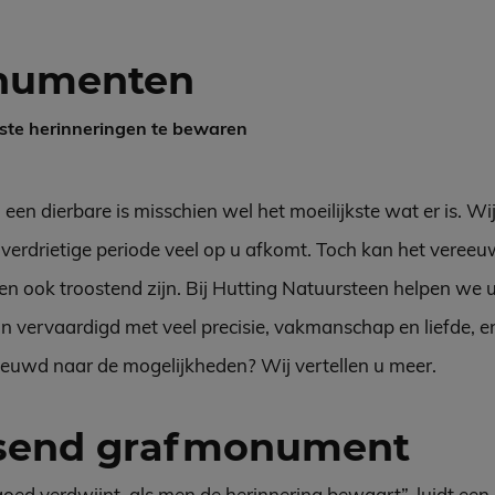
numenten
ste herinneringen te bewaren
en dierbare is misschien wel het moeilijkste wat er is. Wij
 verdrietige periode veel op u afkomt. Toch kan het veree
n ook troostend zijn. Bij Hutting Natuursteen helpen we u 
vervaardigd met veel precisie, vakmanschap en liefde, en 
ieuwd naar de mogelijkheden? Wij vertellen u meer.
ssend grafmonument
rgoed verdwijnt, als men de herinnering bewaart”, luidt ee