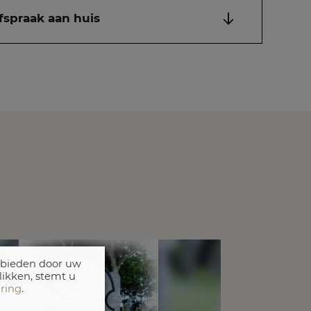
fspraak aan huis
 bieden door uw
likken, stemt u
aring
.