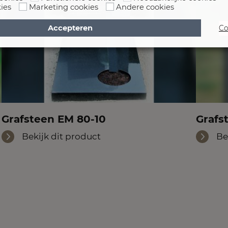
ies
Marketing cookies
Andere cookies
Accepteren
Co
Grafsteen EM 80-10
Grafs
Bekijk dit product
Be