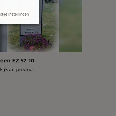
okie instellingen
teen EZ 52-10
kijk dit product