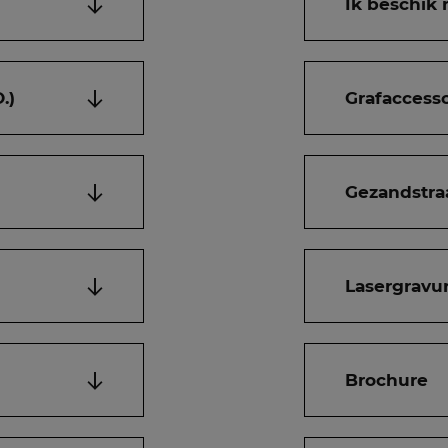
Ik beschik 
.)
Grafaccesso
Gezandstra
Lasergravur
Brochure