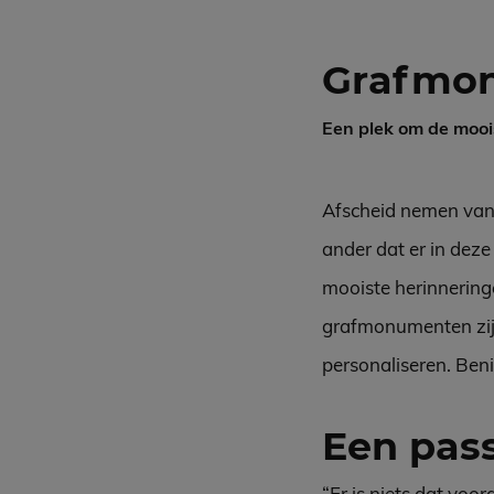
Grafmo
Een plek om de mooi
Afscheid nemen van e
ander dat er in deze
mooiste herinneringe
grafmonumenten zijn 
personaliseren. Ben
Een pa
“Er is niets dat voo