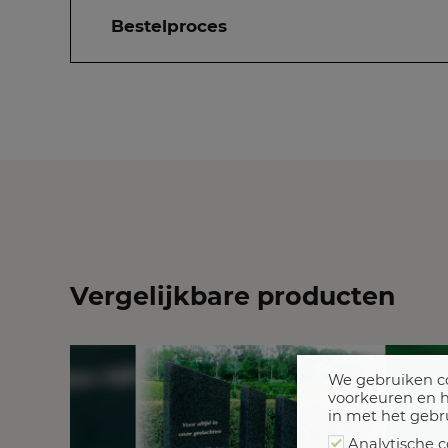
Bestelproces
Vergelijkbare producten
We gebruiken co
voorkeuren en h
in met het gebr
Analytische c