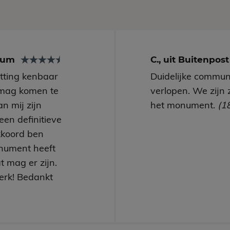
arum
C., uit Buitenpos
utting kenbaar
Duidelijke communi
mag komen te
verlopen. We zijn 
n mij zijn
het monument.
(1
een definitieve
kkoord ben
nument heeft
t mag er zijn.
erk! Bedankt