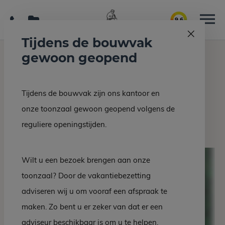
9.6
Tijdens de bouwvak
gewoon geopend
Home
Grafmonumenten
Grafsteen EZ 28-10
Tijdens de bouwvak zijn ons kantoor en
Terug naar overzicht
onze toonzaal gewoon geopend volgens de
Grafsteen EZ 28-10
reguliere openingstijden.
Wilt u een bezoek brengen aan onze
toonzaal? Door de vakantiebezetting
adviseren wij u om vooraf een afspraak te
maken. Zo bent u er zeker van dat er een
adviseur beschikbaar is om u te helpen.