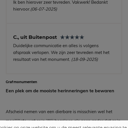
Ik ben hierover zeer tevreden. Vakwerk! Bedankt
hiervoor.
(06-07-2025)
C., uit Buitenpost
Duidelijke communicatie en alles is volgens
afspraak verlopen. We zijn zeer tevreden met het
resultaat van het monument.
(18-09-2025)
Grafmonumenten
Een plek om de mooiste herinneringen te bewaren
Afscheid nemen van een dierbare is misschien wel het
moeilijkste wat er is. Wij begrijpen als geen ander dat er in
okies op onze website om u de meest relevante ervaring te