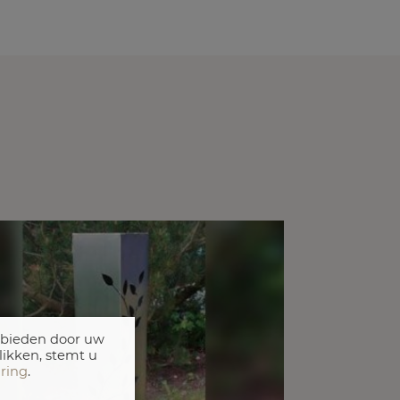
 bieden door uw
likken, stemt u
aring
.