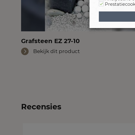
Prestatiecook
Grafsteen EZ 27-10
Bekijk dit product
Recensies