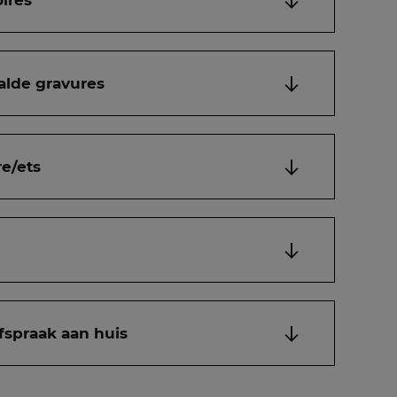
ires
alde gravures
e/ets
fspraak aan huis