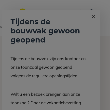
0
Bel ons op:
058 - 2130 180
9.6
Tijdens de
s
Nieuws
Contact
bouwvak gewoon
geopend
Tijdens de bouwvak zijn ons kantoor en
onze toonzaal gewoon geopend
volgens de reguliere openingstijden.
Wilt u een bezoek brengen aan onze
toonzaal? Door de vakantiebezetting