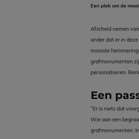
Een plek om de mooi
Afscheid nemen van e
ander dat er in deze
mooiste herinneringe
grafmonumenten zijn 
personaliseren. Ben
Een pa
“Er is niets dat voo
Wie aan een begraafp
grafmonumenten. Maa