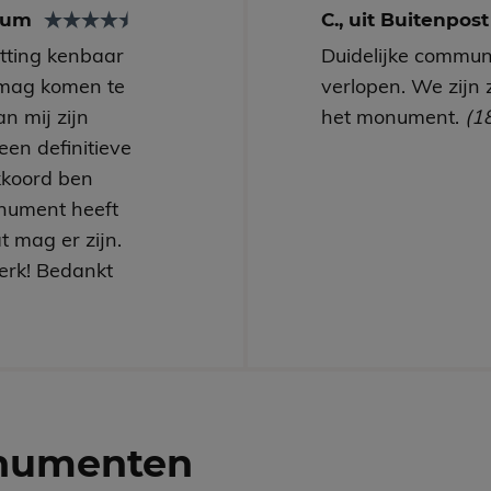
arum
C., uit Buitenpos
utting kenbaar
Duidelijke communi
mag komen te
verlopen. We zijn 
n mij zijn
het monument.
(1
een definitieve
kkoord ben
nument heeft
t mag er zijn.
erk! Bedankt
numenten