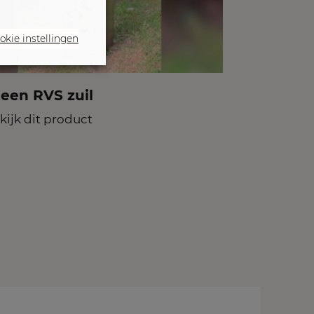
okie instellingen
teen RVS zuil
kijk dit product