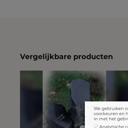
Vergelijkbare producten
We gebruiken co
voorkeuren en h
in met het gebr
Analytische c