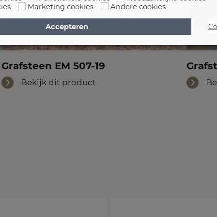
ies
Marketing cookies
Andere cookies
Accepteren
Co
Grafsteen EM 507-19
Grafs
Bekijk dit product
Be