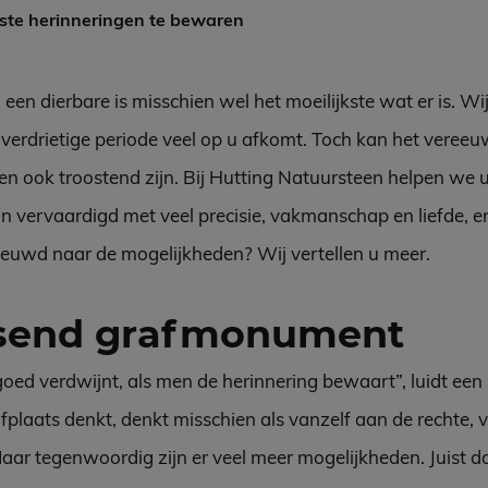
ste herinneringen te bewaren
en dierbare is misschien wel het moeilijkste wat er is. Wij
 verdrietige periode veel op u afkomt. Toch kan het veree
n ook troostend zijn. Bij Hutting Natuursteen helpen we u 
vervaardigd met veel precisie, vakmanschap en liefde, en 
ieuwd naar de mogelijkheden? Wij vertellen u meer.
ssend grafmonument
rgoed verdwijnt, als men de herinnering bewaart”, luidt ee
laats denkt, denkt misschien als vanzelf aan de rechte, v
r tegenwoordig zijn er veel meer mogelijkheden. Juist d