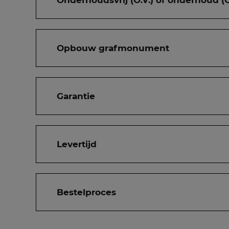
Onderhoudsvrij (O.V.) of onderhoud (O
Opbouw grafmonument
Garantie
Levertijd
Bestelproces