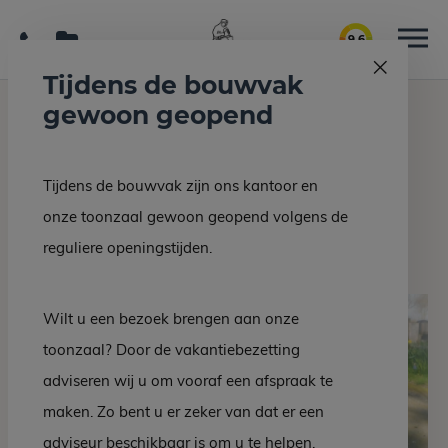
9.6
Tijdens de bouwvak
gewoon geopend
Home
Grafmonumenten
Grafsteen EM 515-21
Tijdens de bouwvak zijn ons kantoor en
Terug naar overzicht
onze toonzaal gewoon geopend volgens de
Grafsteen EM 515-21
reguliere openingstijden.
Wilt u een bezoek brengen aan onze
toonzaal? Door de vakantiebezetting
adviseren wij u om vooraf een afspraak te
maken. Zo bent u er zeker van dat er een
adviseur beschikbaar is om u te helpen.