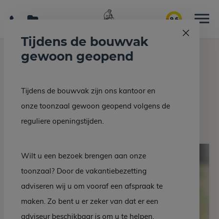
9.6
Tijdens de bouwvak
gewoon geopend
Home
Grafmonumenten
Grafsteen EM 16-10
Tijdens de bouwvak zijn ons kantoor en
Terug naar overzicht
onze toonzaal gewoon geopend volgens de
Grafsteen EM 16-10
reguliere openingstijden.
Wilt u een bezoek brengen aan onze
toonzaal? Door de vakantiebezetting
adviseren wij u om vooraf een afspraak te
maken. Zo bent u er zeker van dat er een
adviseur beschikbaar is om u te helpen.