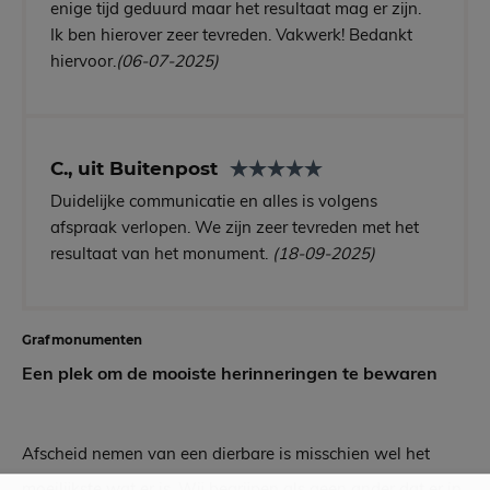
enige tijd geduurd maar het resultaat mag er zijn.
Ik ben hierover zeer tevreden. Vakwerk! Bedankt
hiervoor.
(06-07-2025)
C., uit Buitenpost
Duidelijke communicatie en alles is volgens
afspraak verlopen. We zijn zeer tevreden met het
resultaat van het monument.
(18-09-2025)
Grafmonumenten
Een plek om de mooiste herinneringen te bewaren
Afscheid nemen van een dierbare is misschien wel het
moeilijkste wat er is. Wij begrijpen als geen ander dat er in