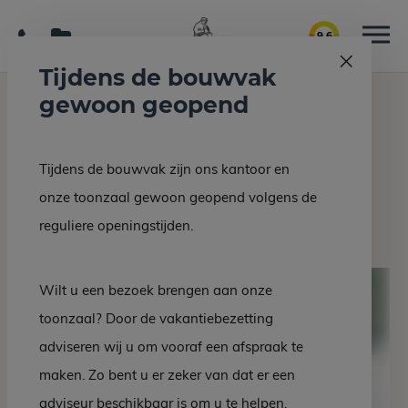
9.6
Tijdens de bouwvak
gewoon geopend
Home
Grafmonumenten
Grafsteen EM 83-10
Tijdens de bouwvak zijn ons kantoor en
Terug naar overzicht
onze toonzaal gewoon geopend volgens de
Grafsteen EM 83-10
reguliere openingstijden.
Wilt u een bezoek brengen aan onze
toonzaal? Door de vakantiebezetting
adviseren wij u om vooraf een afspraak te
maken. Zo bent u er zeker van dat er een
adviseur beschikbaar is om u te helpen.