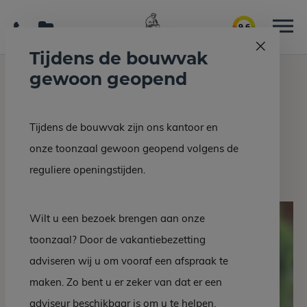
9.6
Tijdens de bouwvak
gewoon geopend
Home
Grafmonumenten
Grafsteen EM 114-10
Tijdens de bouwvak zijn ons kantoor en
Terug naar overzicht
onze toonzaal gewoon geopend volgens de
Grafsteen EM 114-10
reguliere openingstijden.
Wilt u een bezoek brengen aan onze
toonzaal? Door de vakantiebezetting
adviseren wij u om vooraf een afspraak te
maken. Zo bent u er zeker van dat er een
adviseur beschikbaar is om u te helpen.