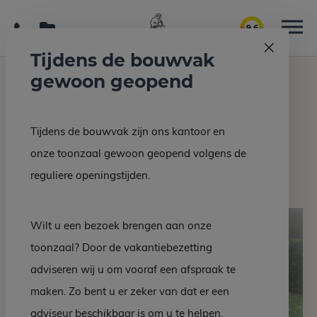
9.6
Tijdens de bouwvak
gewoon geopend
Home
Grafmonumenten
Grafsteen EM 516-22
Tijdens de bouwvak zijn ons kantoor en
Terug naar overzicht
onze toonzaal gewoon geopend volgens de
Grafsteen EM 516-22
reguliere openingstijden.
Wilt u een bezoek brengen aan onze
toonzaal? Door de vakantiebezetting
adviseren wij u om vooraf een afspraak te
maken. Zo bent u er zeker van dat er een
adviseur beschikbaar is om u te helpen.