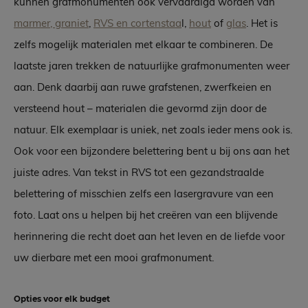
kunnen grafmonumenten ook vervaardigd worden van
marmer, graniet
,
RVS en cortenstaa
l,
hout
of
glas
. Het is
zelfs mogelijk materialen met elkaar te combineren. De
laatste jaren trekken de natuurlijke grafmonumenten weer
aan. Denk daarbij aan ruwe grafstenen, zwerfkeien en
versteend hout – materialen die gevormd zijn door de
natuur. Elk exemplaar is uniek, net zoals ieder mens ook is.
Ook voor een bijzondere belettering bent u bij ons aan het
juiste adres. Van tekst in RVS tot een gezandstraalde
belettering of misschien zelfs een lasergravure van een
foto. Laat ons u helpen bij het creëren van een blijvende
herinnering die recht doet aan het leven en de liefde voor
uw dierbare met een mooi grafmonument.
Opties voor elk budget