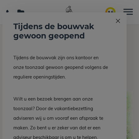
9.6
Tijdens de bouwvak
gewoon geopend
Home
Grafmonumenten
DZ 39-10
Tijdens de bouwvak zijn ons kantoor en
Terug naar overzicht
onze toonzaal gewoon geopend volgens de
DZ 39-10
reguliere openingstijden.
Wilt u een bezoek brengen aan onze
toonzaal? Door de vakantiebezetting
adviseren wij u om vooraf een afspraak te
maken. Zo bent u er zeker van dat er een
adviseur beschikbaar is om u te helpen.